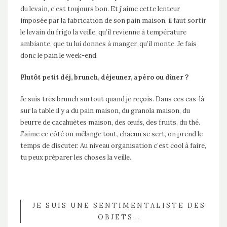
du levain, c’est toujours bon. Et j’aime cette lenteur
imposée par la fabrication de son pain maison, il faut sortir
le levain du frigo la veille, qu’il revienne à température
ambiante, que tu lui donnes à manger, qu’il monte. Je fais
donc le pain le week-end.
Plutôt petit déj, brunch, déjeuner, apéro ou dîner ?
Je suis très brunch surtout quand je reçois. Dans ces cas-là
sur la table il y a du pain maison, du granola maison, du
beurre de cacahuètes maison, des œufs, des fruits, du thé.
J’aime ce côté on mélange tout, chacun se sert, on prend le
temps de discuter. Au niveau organisation c’est cool à faire,
tu peux préparer les choses la veille.
JE SUIS UNE SENTIMENTALISTE DES
OBJETS…