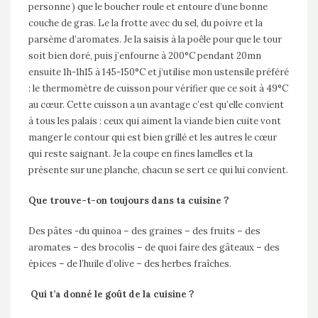
personne ) que le boucher roule et entoure d’une bonne
couche de gras. Le la frotte avec du sel, du poivre et la
parsème d’aromates. Je la saisis à la poêle pour que le tour
soit bien doré, puis j’enfourne à 200°C pendant 20mn
ensuite 1h-1h15 à 145-150°C et j’utilise mon ustensile préféré
: le thermomètre de cuisson pour vérifier que ce soit à 49°C
au cœur. Cette cuisson a un avantage c’est qu’elle convient
à tous les palais : ceux qui aiment la viande bien cuite vont
manger le contour qui est bien grillé et les autres le cœur
qui reste saignant. Je la coupe en fines lamelles et la
présente sur une planche, chacun se sert ce qui lui convient.
Que trouve-t-on toujours dans ta cuisine ?
Des pâtes -du quinoa – des graines – des fruits – des
aromates – des brocolis – de quoi faire des gâteaux – des
épices – de l’huile d’olive – des herbes fraîches.
Qui t’a donné le goût de la cuisine ?