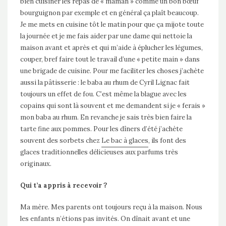
bien cuisiner les repas de « maman » comme un bon bœuf
bourguignon par exemple et en général ça plaît beaucoup.
Je me mets en cuisine tôt le matin pour que ça mijote toute
la journée et je me fais aider par une dame qui nettoie la
maison avant et après et qui m’aide à éplucher les légumes,
couper, bref faire tout le travail d’une « petite main » dans
une brigade de cuisine. Pour me faciliter les choses j’achète
aussi la pâtisserie : le baba au rhum de Cyril Lignac fait
toujours un effet de fou. C’est même la blague avec les
copains qui sont là souvent et me demandent si je « ferais »
mon baba au rhum. En revanche je sais très bien faire la
tarte fine aux pommes. Pour les dîners d’été j’achète
souvent des sorbets chez
Le bac à glaces
, ils font des
glaces traditionnelles délicieuses aux parfums très
originaux.
Qui t’a appris à recevoir ?
Ma mère. Mes parents ont toujours reçu à la maison. Nous
les enfants n’étions pas invités. On dînait avant et une