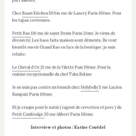
part ailleurs.
Chez
Saam Kitchen
59 bis rue de Lancry Paris 10ème. Pour
les tapas coréennes.
Petit Bao
116 rue de saint Denis Paris 2ème. Je viens de
découvrir. Les baos faits maison sont déments. Ils vont
bientôt ouvrir Grand Bao en face de la boutique ; je suis
refaite.
Le Cheval d’Or
21 rue de la Vilette Pais 19ème. Pour la
cuisine exceptionnelle du chef Taku Sekine
Je ne suis pas contre un brunch chez
Holybelly
5 rue Lucien
Sampaix Paris 10ème.
Et je craque pour le natin ( ragout de crevettes et porc ) du
Petit Cambodge
20 rue Alibert Paris 10ème.
Interview et photos : Karine Couëdel