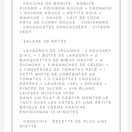
- CEVICHE DE BONITE : BONITE
PICARD + POIVRON ROUGE + GRENADE
+ OIGNON ROUGE + PETITS POIS +
MANGUE + SAUCE : LAIT DE COCO -
PÂTE DE CURRY ROUGE - CORIANDRE
- CACAHUÈTES CONCASSÉES - CITRON
VERT
- SALADE DE PÂTES
- LASAGNES DE LÉGUMES : 2 GOUSSES
D’AIL + 1 BOÎTE DE LARDONS + 2
BARQUETTES DE BŒUF HACHÉ + 4
OIGNONS + 3 BRANCHES DE CÉLERI +
2 CONVERSES DE TOMATES PELÉ + 1
PETIT BOÎTE DE CONCENTRÉ DE
TOMATES + 5 CAROTTES GROSSES
RÂPÉES + LAURIER +SEL + POIVRE +
PINCÉE DE SUCRE + VIN BLANC.
LAISSER MIJOTER 1H30
DANS UN PLAT À GRATIN MONTER LE
TOUT AVEC LES PÂTES ET UNE PETITE
BRIQUE DE CRÈME FRAÎCHE,
ENFOURNER 15 MINUTES
- GNOCCHIS : RECETTE DE PLUS UNE
MIETTE