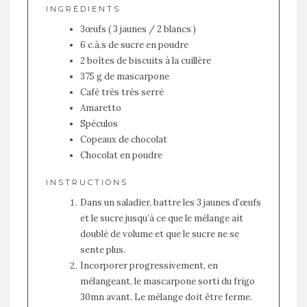
INGRÉDIENTS
3œufs ( 3 jaunes / 2 blancs )
6 c.à.s de sucre en poudre
2 boîtes de biscuits à la cuillère
375 g de mascarpone
Café très très serré
Amaretto
Spéculos
Copeaux de chocolat
Chocolat en poudre
INSTRUCTIONS
Dans un saladier, battre les 3 jaunes d’œufs
et le sucre jusqu’à ce que le mélange ait
doublé de volume et que le sucre ne se
sente plus.
Incorporer progressivement, en
mélangeant, le mascarpone sorti du frigo
30mn avant. Le mélange doit être ferme.