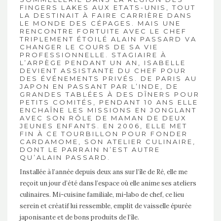
FINGERS LAKES AUX ETATS-UNIS, TOUT
LA DESTINAIT À FAIRE CARRIÈRE DANS
LE MONDE DES CÉPAGES. MAIS UNE
RENCONTRE FORTUITE AVEC LE CHEF
TRIPLEMENT ÉTOILÉ ALAIN PASSARD VA
CHANGER LE COURS DE SA VIE
PROFESSIONNELLE. STAGIAIRE À
L’ARPÈGE PENDANT UN AN, ISABELLE
DEVIENT ASSISTANTE DU CHEF POUR
DES ÉVÉNEMENTS PRIVÉS. DE PARIS AU
JAPON EN PASSANT PAR L’INDE, DE
GRANDES TABLÉES À DES DÎNERS POUR
PETITS COMITÉS, PENDANT 10 ANS ELLE
ENCHAÎNE LES MISSIONS EN JONGLANT
AVEC SON RÔLE DE MAMAN DE DEUX
JEUNES ENFANTS. EN 2006, ELLE MET
FIN À CE TOURBILLON POUR FONDER
CARDAMOME, SON ATELIER CULINAIRE,
DONT LE PARRAIN N’EST AUTRE
QU’ALAIN PASSARD.
Installée à l’année depuis deux ans sur l’île de Ré, elle me
reçoit un jour d’été dans l’espace où elle anime ses ateliers
culinaires. Mi-cuisine familiale, mi-labo de chef, ce lieu
serein et créatif lui ressemble, emplit de vaisselle épurée
japonisante et de bons produits de l’île.